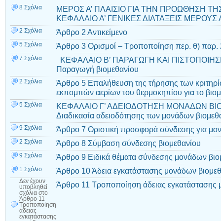
8 Σχόλια
ΜΕΡΟΣ Α’ ΠΛΑΙΣΙΟ ΓΙΑ ΤΗΝ ΠΡΟΩΘΗΣΗ Τ
ΚΕΦΑΛΑΙΟ Α’ ΓΕΝΙΚΕΣ ΔΙΑΤΑΞΕΙΣ ΜΕΡΟΥΣ Α
2 Σχόλια
Άρθρο 2 Αντικείμενο
5 Σχόλια
Άρθρο 3 Ορισμοί – Τροποποίηση περ. θ) παρ. 
7 Σχόλια
ΚΕΦΑΛΑΙΟ Β’ ΠΑΡΑΓΩΓΗ ΚΑΙ ΠΙΣΤΟΠΟΙΗΣ
Παραγωγή βιομεθανίου
2 Σχόλια
Άρθρο 5 Επαλήθευση της τήρησης των κριτηρί
εκπομπών αερίων του θερμοκηπίου για το βιομ
5 Σχόλια
ΚΕΦΑΛΑΙΟ Γ’ ΑΔΕΙΟΔΟΤΗΣΗ ΜΟΝΑΔΩΝ ΒΙ
Διαδικασία αδειοδότησης των μονάδων βιομεθ
9 Σχόλια
Άρθρο 7 Οριστική προσφορά σύνδεσης για μον
2 Σχόλια
Άρθρο 8 Σύμβαση σύνδεσης βιομεθανίου
9 Σχόλια
Άρθρο 9 Ειδικά θέματα σύνδεσης μονάδων βιο
1 Σχόλιο
Άρθρο 10 Άδεια εγκατάστασης μονάδων βιομε
Δεν έχουν
Άρθρο 11 Τροποποίηση άδειας εγκατάστασης 
υποβληθεί
σχόλια
στο
Άρθρο 11
Τροποποίηση
άδειας
εγκατάστασης