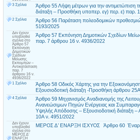
3 Σχόλια
Άρθρο 55 Λήψη μέτρων για την αντιμετώπιση τ
διάταξη – Προσθήκη υποπερ. εγ) περ. ε) παρ. 
2 Σχόλια
Άρθρο 56 Παράταση πολεοδομικών προθεσμιώ
5193/2025
Δεν έχουν
Άρθρο 57 Εκπόνηση Δημοτικών Σχεδίων Μείω
υποβληθεί
παρ. 7 άρθρου 16 ν. 4936/2022
σχόλια
στο
Άρθρο 57
Εκπόνηση
Δημοτικών
Σχεδίων
Μείωσης
Εκπομπών –
Αντικατάσταση
παρ. 7
άρθρου 16 ν.
4936/2022
1 Σχόλιο
Άρθρο 58 Οδικός Χάρτης για την Εξοικονόμηση 
Εξουσιοδοτική διάταξη -Προσθήκη άρθρου 25Α
4 Σχόλια
Άρθρο 59 Μηχανισμός Αναδιανομής της Λειτο
Ανανεώσιμων Πηγών Ενέργειας και Συμπαραγ
Υψηλής Απόδοσης – Εξουσιοδοτική διάταξη – 
10Α ν. 4951/2022
Δεν έχουν
ΜΕΡΟΣ Δ’ ΕΝΑΡΞΗ ΙΣΧΥΟΣ Άρθρο 60 Έναρξ
υποβληθεί
σχόλια
στο
ΜΕΡΟΣ Δ’
ΕΝΑΡΞΗ