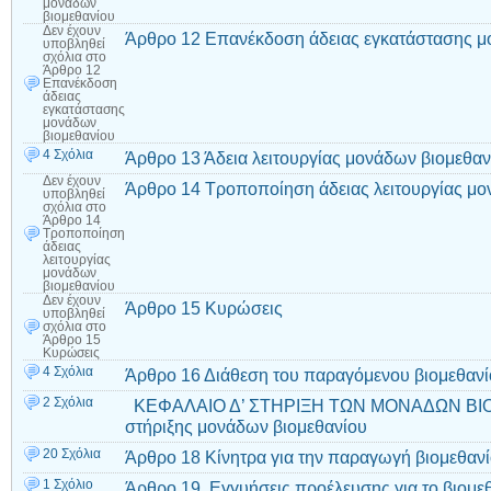
μονάδων
βιομεθανίου
Δεν έχουν
Άρθρο 12 Επανέκδοση άδειας εγκατάστασης μ
υποβληθεί
σχόλια
στο
Άρθρο 12
Επανέκδοση
άδειας
εγκατάστασης
μονάδων
βιομεθανίου
4 Σχόλια
Άρθρο 13 Άδεια λειτουργίας μονάδων βιομεθαν
Δεν έχουν
Άρθρο 14 Τροποποίηση άδειας λειτουργίας μο
υποβληθεί
σχόλια
στο
Άρθρο 14
Τροποποίηση
άδειας
λειτουργίας
μονάδων
βιομεθανίου
Δεν έχουν
Άρθρο 15 Κυρώσεις
υποβληθεί
σχόλια
στο
Άρθρο 15
Κυρώσεις
4 Σχόλια
Άρθρο 16 Διάθεση του παραγόμενου βιομεθαν
2 Σχόλια
ΚΕΦΑΛΑΙΟ Δ’ ΣΤΗΡΙΞΗ ΤΩΝ ΜΟΝΑΔΩΝ ΒΙΟ
στήριξης μονάδων βιομεθανίου
20 Σχόλια
Άρθρο 18 Κίνητρα για την παραγωγή βιομεθαν
1 Σχόλιο
Άρθρο 19 Εγγυήσεις προέλευσης για το βιομε