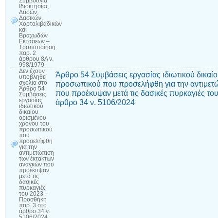
Συμβούλια
Ιδιοκτησίας
Δασών,
Δασικών,
Χορτολιβαδικών
και
Βραχωδών
Εκτάσεων –
Τροποποίηση
παρ. 2
άρθρου 8Α ν.
998/1979
Δεν έχουν
Άρθρο 54 Συμβάσεις εργασίας ιδιωτικού δικαί
υποβληθεί
προσωπικού που προσελήφθη για την αντιμετ
σχόλια
στο
Άρθρο 54
που προέκυψαν μετά τις δασικές πυρκαγιές το
Συμβάσεις
εργασίας
άρθρο 34 ν. 5106/2024
ιδιωτικού
δικαίου
ορισμένου
χρόνου του
προσωπικού
που
προσελήφθη
για την
αντιμετώπιση
των έκτακτων
αναγκών που
προέκυψαν
μετά τις
δασικές
πυρκαγιές
του 2023 –
Προσθήκη
παρ. 3 στο
άρθρο 34 ν.
5106/2024