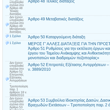
Άρθρο 48 Τελικές διατάξεις
υποβληθεί
σχόλια
στο
Άρθρο 48
Τελικές
διατάξεις
Δεν έχουν
Άρθρο 49 Μεταβατικές διατάξεις
υποβληθεί
σχόλια
στο
Άρθρο 49
Μεταβατικές
διατάξεις
1 Σχόλιο
Άρθρο 50 Καταργούμενη διάταξη
1 Σχόλιο
ΜΕΡΟΣ Γ’ ΑΛΛΕΣ ΔΙΑΤΑΞΕΙΣ ΓΙΑ ΤΗΝ ΠΡΟ
Άρθρο 51 Ρυθμίσεις για την εκτέλεση έργων κα
έργου του Ταμείου Ανάκαμψης και Ανθεκτικότητ
μονοπατιών και διαδρομών πεζοπορίας»
Δεν έχουν
Άρθρο 52 Επιτροπές Εξέτασης Αντιρρήσεων –
υποβληθεί
ν. 3889/2010
σχόλια
στο
Άρθρο 52
Επιτροπές
Εξέτασης
Αντιρρήσεων
–
Τροποποίηση
παρ. 1
άρθρου 18 ν.
3889/2010
Δεν έχουν
Άρθρο 53 Συμβούλια Ιδιοκτησίας Δασών, Δασι
υποβληθεί
Βραχωδών Εκτάσεων – Τροποποίηση παρ. 2 ά
σχόλια
στο
Άρθρο 53